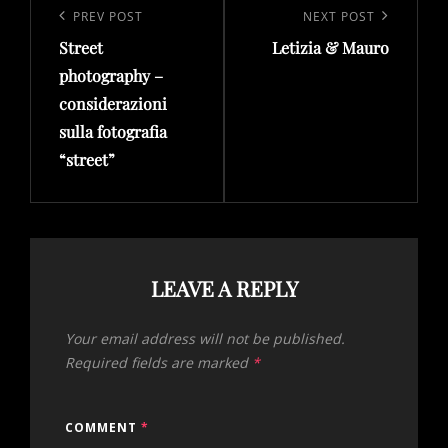
navigation
Previous
PREV POST
Next
NEXT POST
Street
Letizia & Mauro
Post
Post
photography –
considerazioni
sulla fotografia
“street”
LEAVE A REPLY
Your email address will not be published.
Required fields are marked
*
COMMENT
*