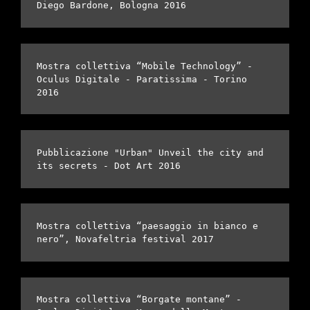
Diego Bardone, Bologna 2016
Mostra collettiva “Mobile Technology” - 
Oculus Digitale - Paratissima - Torino 
2016
Pubblicazione "Urban" Unveil the city and 
its secrets - Dot Art 2016
Mostra collettiva “paesaggio in bianco e 
nero”, Novafeltria festival 2017
Mostra collettiva “Borgate montane” - 