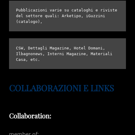
Pubblicazioni varie su cataloghi e riviste 
del settore quali: Arketipo, iGuzzini 
(catalogo), 
CSW, Dettagli Magazine, Hotel Domani, 
Ilbagnonews, Interni Magazine, Materiali 
Casa, etc.
COLLABORAZIONI E LINKS
Collaboration:
member of: