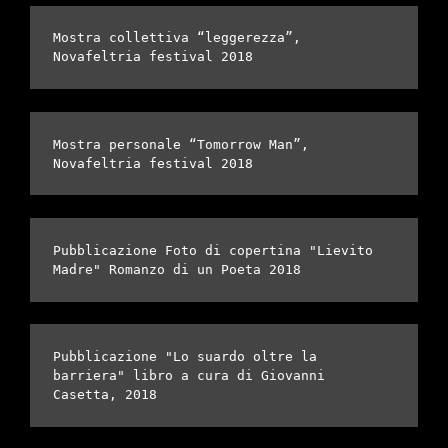
Mostra collettiva “leggerezza”, 
Novafeltria festival 2018
Mostra personale “Tomorrow Man”, 
Novafeltria festival 2018
Pubblicazione Foto di copertina "Lievito 
Madre" Romanzo di un Poeta 2018
Pubblicazione "Lo suardo oltre la 
barriera" libro a cura di Giovanni 
Casetta, 2018