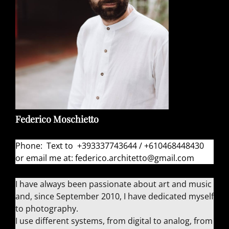
Federico Moschietto
Phone: Text to +393337743644 / +610468448430
or email me at: federico.architetto@gmail.com
I have always been passionate about art and music
and, since September 2010, I have dedicated myself
to photography.
I use different systems, from digital to analog, from