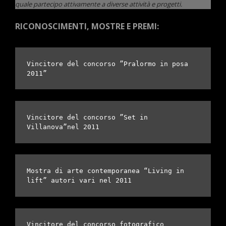
quale partecipo attivamente a diverse attività e progetti.
RICONOSCIMENTI, MOSTRE E PREMI:
Vincitore del concorso ”Pralormo in posa 
2011”
Vincitore del concorso ”Set in 
Villanova”nel 2011
Mostra di arte contemporanea “Living in 
lift” autori vari nel 2011
Vincitore del concorso fotografico 