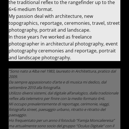
the traditional reflex to the rangefinder up to the
6×6 medium format.
My passion deal with architecture, new
topographics, reportage, ceremonies, travel, street
photography, portrait and landscape.
In those years I’ve worked as freelance
photographer in architectural photography, event
photography ceremonies and reportage, portrait
and landscape photography.
“Sono nato a Alba nel 1983, laureato in Architettura, pratico dal
2009.
Da sempre appassionato d’arte e di musica mi dedico, dal
settembre 2010 alla fotografia.
Utilizzo diversi sistemi, dal digitale all’analogico, dalla tradizionale
reflex alla telemetro per finire con la medio formato 6×6.
Mi occupo prevalentemente di reportage, cerimonie, viaggi,
fotografia street, paesaggio urbano, ritratto e ritratto del
paesaggio.
Ho frequentato per un anno il fotoclub “Famija Moncaliereisa”
ma attualmente sono socio del gruppo “Oculus Digitale” con il